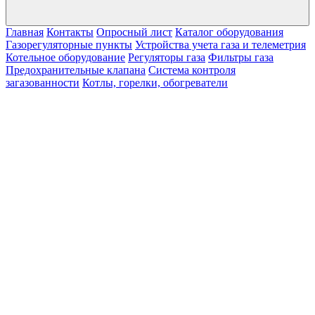
Главная
Контакты
Опросный лист
Каталог оборудования
Газорегуляторные пункты
Устройства учета газа и телеметрия
Котельное оборудование
Регуляторы газа
Фильтры газа
Предохранительные клапана
Система контроля
загазованности
Котлы, горелки, обогреватели