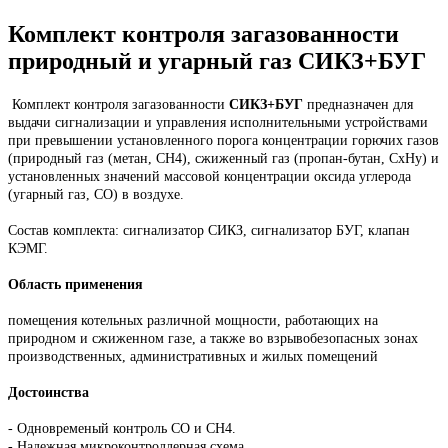
Комплект контроля загазованности
природный и угарный газ СИКЗ+БУГ
Комплект контроля загазованности
СИКЗ+БУГ
предназначен для
выдачи сигнализации и управления исполнительными устройствами
при превышении установленного порога концентрации горючих газов
(природный газ (метан, СН4), сжиженный газ (пропан-бутан, СхНу) и
установленных значений массовой концентрации оксида углерода
(угарный газ, CO) в воздухе.
Состав комплекта: сигнализатор СИКЗ, сигнализатор БУГ, клапан
КЭМГ.
Область применения
помещения котельных различной мощности, работающих на
природном и сжиженном газе, а также во взрывобезопасных зонах
производственных, административных и жилых помещений
Достоинства
- Одновременый контроль СО и СН4.
- Надежная микроконтроллерная схема.