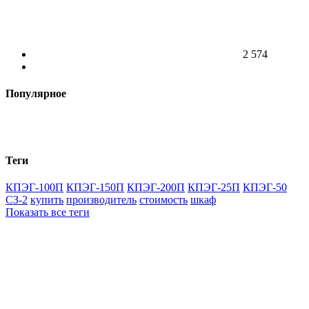
2 574
Популярное
Теги
КПЭГ-100П
КПЭГ-150П
КПЭГ-200П
КПЭГ-25П
КПЭГ-50
СЗ-2
купить
производитель
стоимость
шкаф
Показать все теги