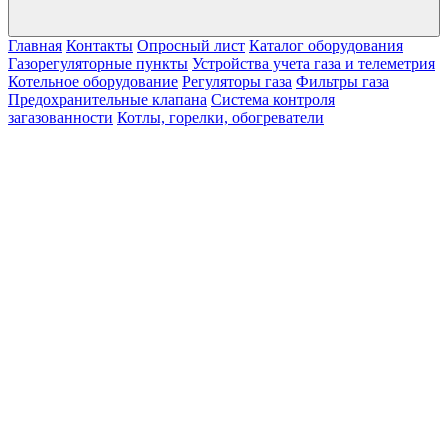
Главная
Контакты
Опросный лист
Каталог оборудования
Газорегуляторные пункты
Устройства учета газа и телеметрия
Котельное оборудование
Регуляторы газа
Фильтры газа
Предохранительные клапана
Система контроля
загазованности
Котлы, горелки, обогреватели