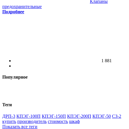
Клапаны
предохранительные
Подробнее
1 881
Популярное
Теги
ДРП-3
КПЭГ-100П
КПЭГ-150П
КПЭГ-200П
КПЭГ-50
СЗ-2
купить
производитель
стоимость
шкаф
Показать все теги