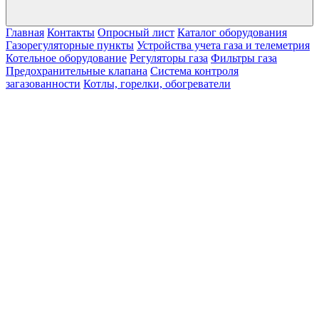
Главная
Контакты
Опросный лист
Каталог оборудования
Газорегуляторные пункты
Устройства учета газа и телеметрия
Котельное оборудование
Регуляторы газа
Фильтры газа
Предохранительные клапана
Система контроля
загазованности
Котлы, горелки, обогреватели